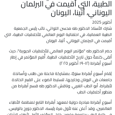
الطبية، التي أقيمت في البرلمان
اليوناني، أثينا، اليونان
أكتوبر 2025
شارك الأستاذ الدكتور طه محسن اللواتي، نائب رئيس الجمعية
الطبية العمانية، في احتفالية اليوم العالمي للأخلاقيات الطبية، التي
أقيمت في البرلمان اليوناني، أثينا، اليونان
حضر الدكتور طه "مؤتمر اليوم العالمي للأخلاقيات الحيوية"، حيث
ألقى كلمةً حول تاريخ الأخلاقيات الطبية. أُقيم المؤتمر في إطار
أسبوع أبقراط (١٢-١٩ أكتوبر ٢٠٢٥)
يُقام أسبوع أبقراط سنويًا، بمشاركة فاعلة من طلاب وأساتذة
جامعات في اليونان وخارجها، لتسليط الضوء على القيم الخالدة
لأبقراط، أبو الطب الغربي. وناقش الدكتور طه قسم أبقراط من
منظور أخلاقيات الطب
أسبوع أبقراط مبادرة دولية لمعهد أبقراط التابع لمنظمة الأطباء
العالميين، وقد أعلن عنه لأول مرة رئيسه، الدكتور جورج باتوليس،
في كلية الطب بجامعة ملبورن خلال المؤتمر الأول لأطباء الشتات